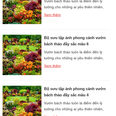
Vườn bách thảo luôn là điểm đến lý
tưởng cho những ai yêu thiên nhiên,
tìm kiếm không gian xanh để thư giãn.
Xem thêm
Những hình ảnh phong cảnh vườn
bách thảo không chỉ lưu giữ vẻ đẹp
thuần khiết của cây cỏ mà còn truyền
cảm hứng cho lối sống xanh và hòa
Bộ sưu tập ảnh phong cảnh vườn
hợp với […]
bách thảo đầy sắc màu 6
Vườn bách thảo luôn là điểm đến lý
tưởng cho những ai yêu thiên nhiên,
tìm kiếm không gian xanh để thư giãn.
Xem thêm
Những hình ảnh phong cảnh vườn
bách thảo không chỉ lưu giữ vẻ đẹp
thuần khiết của cây cỏ mà còn truyền
cảm hứng cho lối sống xanh và hòa
Bộ sưu tập ảnh phong cảnh vườn
hợp với […]
bách thảo đầy sắc màu 4
Vườn bách thảo luôn là điểm đến lý
tưởng cho những ai yêu thiên nhiên,
tìm kiếm không gian xanh để thư giãn.