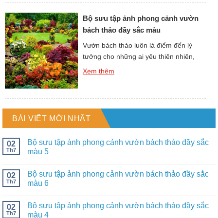
thuần khiết của cây cỏ mà còn truyền
cảm hứng cho lối sống xanh và hòa
Bộ sưu tập ảnh phong cảnh vườn
hợp với […]
bách thảo đầy sắc màu
Vườn bách thảo luôn là điểm đến lý
tưởng cho những ai yêu thiên nhiên,
tìm kiếm không gian xanh để thư giãn.
Xem thêm
Những hình ảnh phong cảnh vườn
bách thảo không chỉ lưu giữ vẻ đẹp
thuần khiết của cây cỏ mà còn truyền
cảm hứng cho lối sống xanh và hòa
BÀI VIẾT MỚI NHẤT
hợp với […]
Bộ sưu tập ảnh phong cảnh vườn bách thảo đầy sắc
02
Th7
màu 5
Bộ sưu tập ảnh phong cảnh vườn bách thảo đầy sắc
02
Th7
màu 6
Bộ sưu tập ảnh phong cảnh vườn bách thảo đầy sắc
02
Th7
màu 4