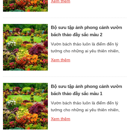
Xem thêm
Những hình ảnh phong cảnh vườn
bách thảo không chỉ lưu giữ vẻ đẹp
thuần khiết của cây cỏ mà còn truyền
cảm hứng cho lối sống xanh và hòa
Bộ sưu tập ảnh phong cảnh vườn
hợp với […]
bách thảo đầy sắc màu 2
Vườn bách thảo luôn là điểm đến lý
tưởng cho những ai yêu thiên nhiên,
tìm kiếm không gian xanh để thư giãn.
Xem thêm
Những hình ảnh phong cảnh vườn
bách thảo không chỉ lưu giữ vẻ đẹp
thuần khiết của cây cỏ mà còn truyền
cảm hứng cho lối sống xanh và hòa
Bộ sưu tập ảnh phong cảnh vườn
hợp với […]
bách thảo đầy sắc màu 1
Vườn bách thảo luôn là điểm đến lý
tưởng cho những ai yêu thiên nhiên,
tìm kiếm không gian xanh để thư giãn.
Xem thêm
Những hình ảnh phong cảnh vườn
bách thảo không chỉ lưu giữ vẻ đẹp